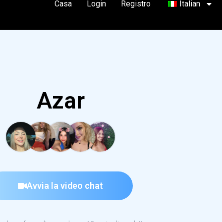
Casa
Login
Registro
Italian
Azar
Avvia la video chat