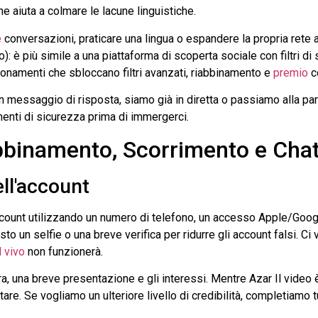
e aiuta a colmare le lacune linguistiche.
e
conversazioni, praticare una lingua o espandere la propria rete 
: è più simile a una piattaforma di scoperta sociale con filtri di 
bonamenti che sbloccano filtri avanzati, riabbinamento e
premio
c
n messaggio di risposta, siamo già in diretta o passiamo alla par
enti di sicurezza prima di immergerci.
binamento, Scorrimento e Chat 
ell'account
ount utilizzando un numero di telefono, un accesso Apple/Google 
o un selfie o una breve verifica per ridurre gli account falsi. Ci 
l vivo
non funzionerà.
ra, una breve presentazione e gli interessi. Mentre
Azar
Il video 
tare. Se vogliamo un ulteriore livello di credibilità, completiamo t
.