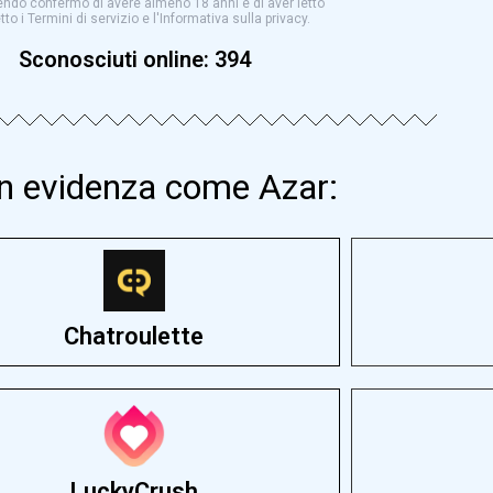
ndo confermo di avere almeno 18 anni e di aver letto
to i Termini di servizio e l'Informativa sulla privacy.
Sconosciuti online:
394
 in evidenza come Azar:
Chatroulette
LuckyCrush