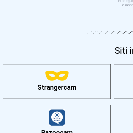
Prosegue
e accet
Siti
Strangercam
Bazoocam