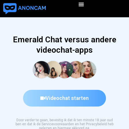
Emerald Chat versus andere
videochat-apps
Videochat starten
Door verder te gaan, bevestig ik dat ik ten minste 18 jaar oud
ben en dat ik de Servicevoorwaarden en het Privacybeleid heb
gelezen en hiermee akkoord ga.