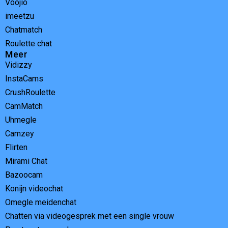
Voojio
imeetzu
Chatmatch
Roulette chat
Meer
Vidizzy
InstaCams
CrushRoulette
CamMatch
Uhmegle
Camzey
Flirten
Mirami Chat
Bazoocam
Konijn videochat
Omegle meidenchat
Chatten via videogesprek met een single vrouw