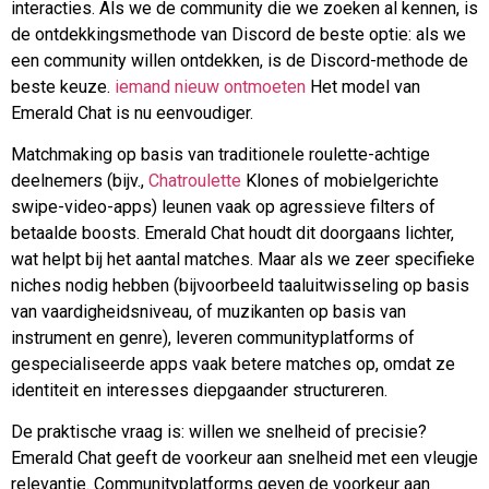
interacties. Als we de community die we zoeken al kennen, is
de ontdekkingsmethode van Discord de beste optie: als we
een community willen ontdekken, is de Discord-methode de
beste keuze.
iemand nieuw ontmoeten
Het model van
Emerald Chat is nu eenvoudiger.
Matchmaking op basis van traditionele roulette-achtige
deelnemers (bijv.,
Chatroulette
Klones of mobielgerichte
swipe-video-apps) leunen vaak op agressieve filters of
betaalde boosts. Emerald Chat houdt dit doorgaans lichter,
wat helpt bij het aantal matches. Maar als we zeer specifieke
niches nodig hebben (bijvoorbeeld taaluitwisseling op basis
van vaardigheidsniveau, of muzikanten op basis van
instrument en genre), leveren communityplatforms of
gespecialiseerde apps vaak betere matches op, omdat ze
identiteit en interesses diepgaander structureren.
De praktische vraag is: willen we snelheid of precisie?
Emerald Chat geeft de voorkeur aan snelheid met een vleugje
relevantie. Communityplatforms geven de voorkeur aan