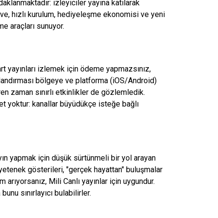
aklanmaktadır: izleyiciler yayına katılarak
ve, hızlı kurulum, hediyeleşme ekonomisi ve yeni
e araçları sunuyor.
art yayınları izlemek için ödeme yapmazsınız,
yatlandırması bölgeye ve platforma (iOS/Android)
ren zaman sınırlı etkinlikler de gözlemledik.
ücret yoktur: kanallar büyüdükçe isteğe bağlı
yayın yapmak için düşük sürtünmeli bir yol arayan
 yetenek gösterileri, "gerçek hayattan" buluşmalar
im arıyorsanız,
Mili
Canlı yayınlar için uygundur.
unu sınırlayıcı bulabilirler.