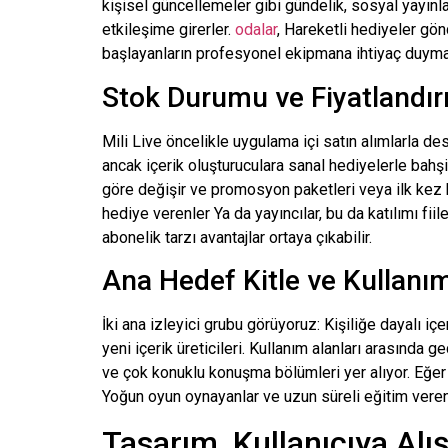
kişisel güncellemeler gibi gündelik, sosyal yayınla
etkileşime girerler.
odalar
, Hareketli hediyeler gön
başlayanların profesyonel ekipmana ihtiyaç duyma
Stok Durumu ve Fiyatlandı
Mili
Live öncelikle uygulama içi satın alımlarla de
ancak içerik oluşturuculara sanal hediyelerle bahş
göre değişir ve promosyon paketleri veya ilk kez ku
hediye verenler
Ya da yayıncılar, bu da katılımı fii
abonelik tarzı avantajlar ortaya çıkabilir.
Ana Hedef Kitle ve Kullanım
İki ana izleyici grubu görüyoruz: Kişiliğe dayalı iç
yeni içerik üreticileri. Kullanım alanları arasınd
ve çok konuklu konuşma bölümleri yer alıyor. Eğer 
Yoğun oyun oynayanlar ve uzun süreli eğitim verenler
Tasarım, Kullanıcıya Alış