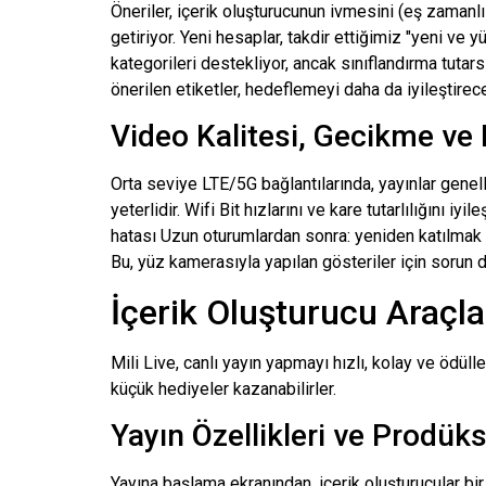
Öneriler, içerik oluşturucunun ivmesini (eş zamanlı i
getiriyor. Yeni hesaplar, takdir ettiğimiz "yeni ve y
kategorileri destekliyor, ancak sınıflandırma tutars
önerilen etiketler, hedeflemeyi daha da iyileştirece
Video Kalitesi, Gecikme ve K
Orta seviye LTE/5G bağlantılarında, yayınlar gene
yeterlidir.
Wifi
Bit hızlarını ve kare tutarlılığını iyil
hatası
Uzun oturumlardan sonra: yeniden katılmak sor
Bu, yüz kamerasıyla yapılan gösteriler için sorun d
İçerik Oluşturucu Araçl
Mili
Live, canlı yayın yapmayı hızlı, kolay ve ödüllen
küçük hediyeler kazanabilirler.
Yayın Özellikleri ve Prodük
Yayına başlama ekranından, içerik oluşturucular bir b