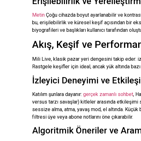
Erişilebilirlik ve Yerelleştir
Metin
Çoğu cihazda boyut ayarlanabilir ve kontrast y
bu, erişilebilirlik ve küresel keşif açısından bir e
biyografileri ve başlıkları kullanıcı tarafından o
Akış, Keşif ve Performa
Mili
Live, klasik pazar yeri dengesini takip eder: iz
Rastgele keşifler için ideal, ancak yük altında bazı
İzleyici Deneyimi ve Etkileş
Katılım şunlara dayanır:
gerçek zamanlı sohbet
, H
versus tarzı savaşlar) kitleler arasında etkileşimi
sessize alma, atma, yavaş mod, el altında. Küçük bi
filtresi üye veya abone notlarını öne çıkarabilir.
Algoritmik Öneriler ve Ara