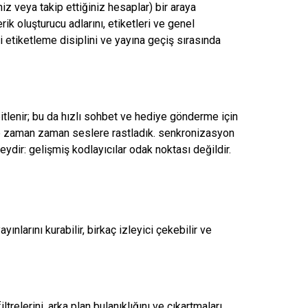
iniz veya takip ettiğiniz hesaplar) bir araya
rik oluşturucu adlarını, etiketleri ve genel
yi etiketleme disiplini ve yayına geçiş sırasında
tlenir; bu da hızlı sohbet ve hediye gönderme için
e zaman zaman seslere rastladık.
senkronizasyon
eydir: gelişmiş kodlayıcılar odak noktası değildir.
ınlarını kurabilir, birkaç izleyici çekebilir ve
ltrelerini, arka plan bulanıklığını ve çıkartmaları