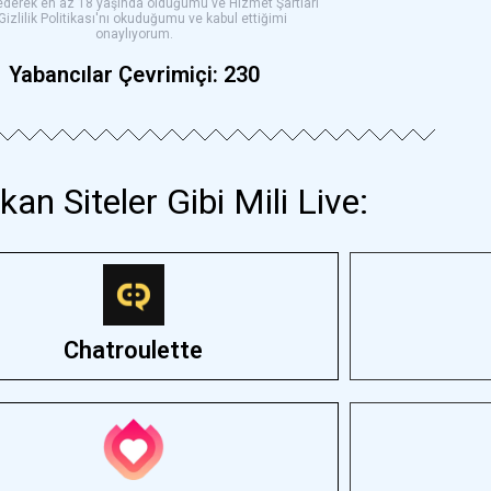
derek en az 18 yaşında olduğumu ve Hizmet Şartları
 Gizlilik Politikası'nı okuduğumu ve kabul ettiğimi
onaylıyorum.
Yabancılar Çevrimiçi:
230
an Siteler Gibi Mili Live:
Chatroulette