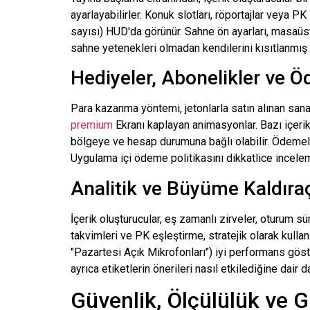
ayarlayabilirler. Konuk slotları, röportajlar veya P
sayısı) HUD'da görünür. Sahne ön ayarları, masaüs
sahne yetenekleri olmadan kendilerini kısıtlanmış 
Hediyeler, Abonelikler ve 
Para kazanma yöntemi, jetonlarla satın alınan sanal
premium
Ekranı kaplayan animasyonlar. Bazı içerik o
bölgeye ve hesap durumuna bağlı olabilir. Ödemeler 
Uygulama içi ödeme politikasını dikkatlice incele
Analitik ve Büyüme Kaldıraç
İçerik oluşturucular, eş zamanlı zirveler, oturum sür
takvimleri ve PK eşleştirme, stratejik olarak kullanıl
"Pazartesi Açık Mikrofonları") iyi performans göste
ayrıca etiketlerin önerileri nasıl etkilediğine dair d
Güvenlik, Ölçülülük ve Gi