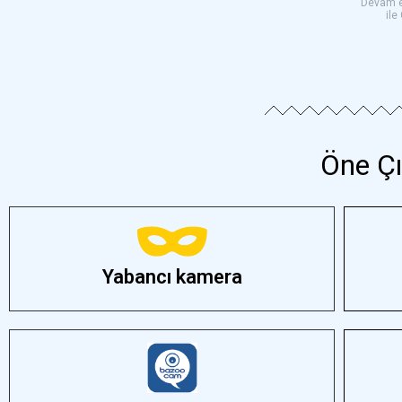
Devam e
ile
Öne Çık
Yabancı kamera