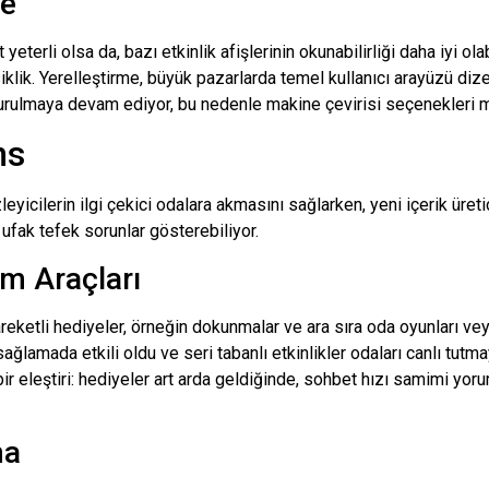
me
eterli olsa da, bazı etkinlik afişlerinin okunabilirliği daha iyi ol
ksiklik. Yerelleştirme, büyük pazarlarda temel kullanıcı arayüzü diz
luşturulmaya devam ediyor, bu nedenle makine çevirisi seçenekleri 
ns
leyicilerin ilgi çekici odalara akmasını sağlarken, yeni içerik üreti
 ufak tefek sorunlar gösterebiliyor.
im Araçları
areketli hediyeler, örneğin dokunmalar ve ara sıra oda oyunları 
 sağlamada etkili oldu ve seri tabanlı etkinlikler odaları canlı tut
r eleştiri: hediyeler art arda geldiğinde, sohbet hızı samimi yoruml
ma