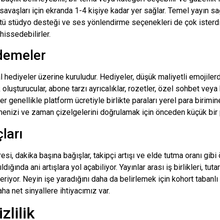
K savaşları için ekranda 1-4 kişiye kadar yer sağlar. Temel yayın sağ
tü stüdyo desteği ve ses yönlendirme seçenekleri de çok isterdi
hissedebilirler.
Ödemeler
 hediyeler üzerine kuruludur. Hediyeler, düşük maliyetli emojilerden
luşturucular, abone tarzı ayrıcalıklar, rozetler, özel sohbet veya h
genellikle platform ücretiyle birlikte paraları yerel para birimine
menizi ve zaman çizelgelerini doğrulamak için önceden küçük bir
ları
esi, dakika başına bağışlar, takipçi artışı ve elde tutma oranı gibi 
dığında ani artışlara yol açabiliyor. Yayınlar arası iş birlikleri, tut
riyor. Neyin işe yaradığını daha da belirlemek için kohort tabanlı
aha net sinyallere ihtiyacımız var.
zlilik