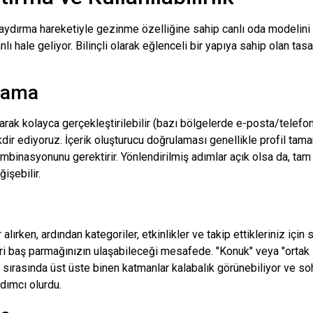
 kaydırma hareketiyle gezinme özelliğine sahip canlı oda modelini
ı hale geliyor. Bilinçli olarak eğlenceli bir yapıya sahip olan ta
lama
arak kolayca gerçekleştirilebilir (bazı bölgelerde e-posta/telefon
kdir ediyoruz. İçerik oluşturucu doğrulaması genellikle profil ta
ombinasyonunu gerektirir. Yönlendirilmiş adımlar açık olsa da, ta
işebilir.
ırken, ardından kategoriler, etkinlikler ve takip ettikleriniz için 
 baş parmağınızın ulaşabileceği mesafede. "Konuk" veya "ortak sun
ırasında üst üste binen katmanlar kalabalık görünebiliyor ve soh
dımcı olurdu.