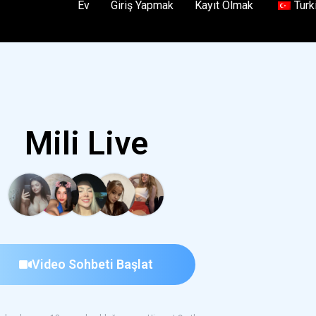
Ev
Giriş Yapmak
Kayıt Olmak
Turk
Mili Live
Video Sohbeti Başlat