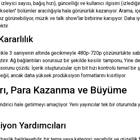
zleyici sayısı, bağış hızı), güncelliği ve kullanıcı ilgisini (izlediğ
ükselen" bölümler aracılığıyla hala görünürlük kazanıyor. Arama, içe
ız görünebiliyor, müzik ve talk show'lar birbirine karışıyor. Daha i
ktir.
ararlılık
llikle 3 saniyenin altında gecikmeyle 480p-720p çözünürlükte sabi
eştirir. Ağ bağlantıları sorunsuz bir şekilde kesilir.
tamponu
, Yine d
unu çözdü. İçerik oluşturucular için bit hızı kontrolü temel bir ş
eğil, ancak daha yüksek prodüksiyon formatlarını kısıtlıyor.
arı, Para Kazanma ve Büyüme
dirici hale getirmeyi amaçlıyor. Yeni yayıncılar tek bir oturumda yay
siyon Yardımcıları
aşlık belirleyebilir, bir tema veya kategori seçebilir ve güzellik fi