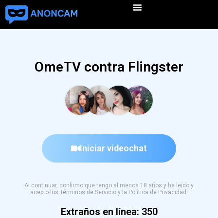
OmeTV contra Flingster
Iniciar videochat
Al continuar, confirmo que tengo al menos 18 años y he leído y
acepto los Términos de Servicio y la Política de Privacidad.
Extraños en línea:
349