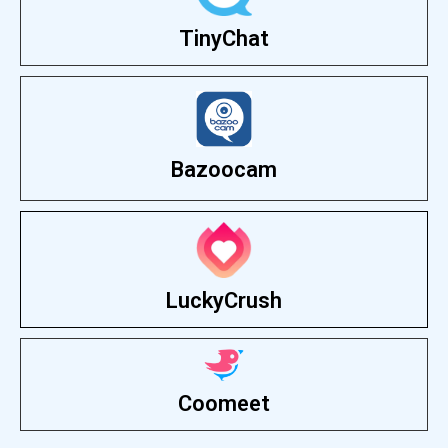
TinyChat
Bazoocam
LuckyCrush
Coomeet