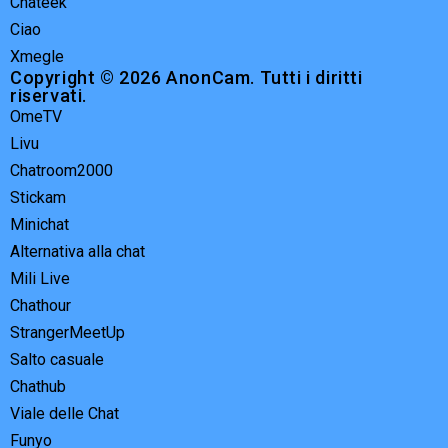
Chateek
Ciao
Xmegle
Copyright © 2026 AnonCam. Tutti i diritti
riservati.
OmeTV
Livu
Chatroom2000
Stickam
Minichat
Alternativa alla chat
Mili Live
Chathour
StrangerMeetUp
Salto casuale
Chathub
Viale delle Chat
Funyo