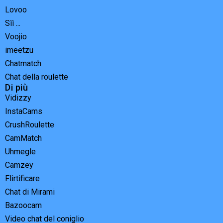
Lovoo
Sìì ...
Voojio
imeetzu
Chatmatch
Chat della roulette
Di più
Vidizzy
InstaCams
CrushRoulette
CamMatch
Uhmegle
Camzey
Flirtificare
Chat di Mirami
Bazoocam
Video chat del coniglio