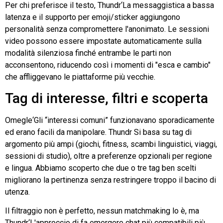
Per chi preferisce il testo,
Thundr
‘La messaggistica a bassa
latenza e il supporto per emoji/sticker aggiungono
personalità senza compromettere l'anonimato. Le sessioni
video possono essere impostate automaticamente sulla
modalità silenziosa finché entrambe le parti non
acconsentono, riducendo così i momenti di "esca e cambio"
che affliggevano le piattaforme più vecchie.
Tag di interesse, filtri e scoperta
Omegle
‘Gli “interessi comuni” funzionavano sporadicamente
ed erano facili da manipolare.
Thundr
Si basa su tag di
argomento più ampi (giochi, fitness, scambi linguistici, viaggi,
sessioni di studio), oltre a preferenze opzionali per regione
e lingua. Abbiamo scoperto che due o tre tag ben scelti
migliorano la pertinenza senza restringere troppo il bacino di
utenza.
Il filtraggio non è perfetto, nessun matchmaking lo è, ma
Thundr
‘L'approccio di fa emergere chat più compatibili più