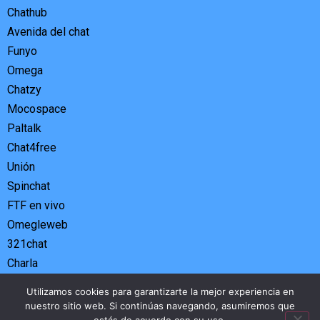
Chathub
Avenida del chat
Funyo
Omega
Chatzy
Mocospace
Paltalk
Chat4free
Unión
Spinchat
FTF en vivo
Omegleweb
321chat
Charla
Tandoo
Utilizamos cookies para garantizarte la mejor experiencia en
Tohla
nuestro sitio web. Si continúas navegando, asumiremos que