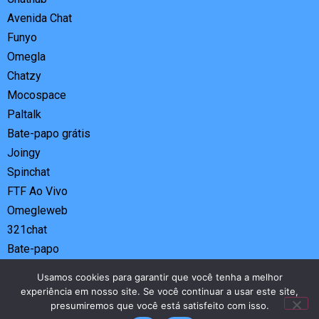
Avenida Chat
Funyo
Omegla
Chatzy
Mocospace
Paltalk
Bate-papo grátis
Joingy
Spinchat
FTF Ao Vivo
Omegleweb
321chat
Bate-papo
Tandoo
Usamos cookies para garantir que você tenha a melhor
Tohla
experiência em nosso site. Se você continuar a usar este site,
presumiremos que você está satisfeito com isso.
Azar