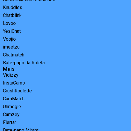
Knuddles
Chatblink
Lovoo
YesiChat
Voojio
imeetzu
Chatmatch
Bate-papo da Roleta
Mais
Vidizzy
InstaCams
CrushRoulette
CamMatch
Uhmegle
Camzey
Flertar
Bate-papo Mirami