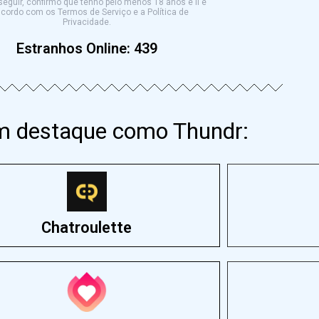
eguir, confirmo que tenho pelo menos 18 anos e li e
cordo com os Termos de Serviço e a Política de
Privacidade.
Estranhos Online:
437
em destaque como Thundr:
Chatroulette