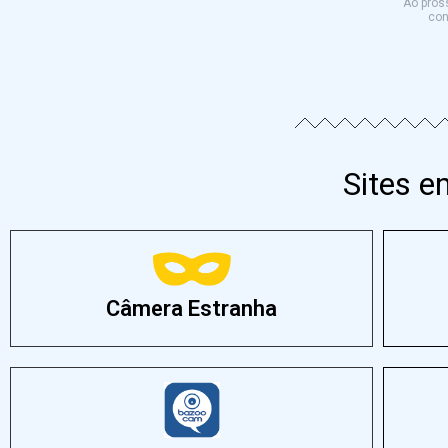
Ao pross
con
Sites 
Câmera Estranha