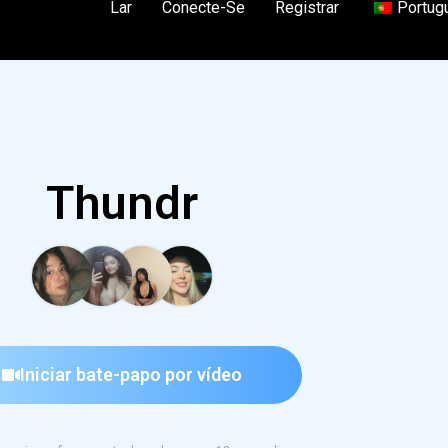
Lar
Conecte-Se
Registrar
Portug
Thundr
Iniciar bate-papo por vídeo