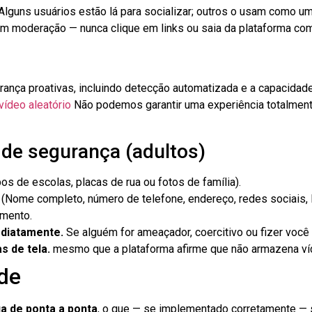
guns usuários estão lá para socializar; outros o usam como um a
 moderação — nunca clique em links ou saia da plataforma com
nça proativas, incluindo detecção automatizada e a capacidade
vídeo aleatório
Não podemos garantir uma experiência totalmente
a de segurança (adultos)
s de escolas, placas de rua ou fotos de família).
(Nome completo, número de telefone, endereço, redes sociais, l
mento.
ediatamente.
Se alguém for ameaçador, coercitivo ou fizer você 
s de tela.
mesmo que a plataforma afirme que não armazena ví
ade
ia de ponta a ponta
, o que — se implementado corretamente — s