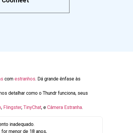
Coomeet
as
com
estranhos
. Dá grande ênfase às
amos detalhar como o Thundr funciona, seus
o
,
Flingster
,
TinyChat
, e
Câmera Estranha
.
ento inadequado.
 for menor de 18 anos,