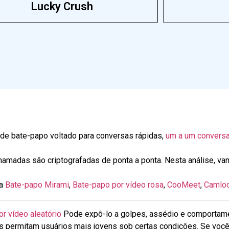
Lucky Crush
 de bate-papo voltado para conversas rápidas,
um a um
convers
chamadas são criptografadas de ponta a ponta. Nesta análise, v
 a
Bate-papo Mirami
,
Bate-papo por vídeo rosa
,
CooMeet
,
Camlo
r vídeo aleatório
Pode expô-lo a golpes, assédio e comportam
s permitam usuários mais jovens sob certas condições. Se você