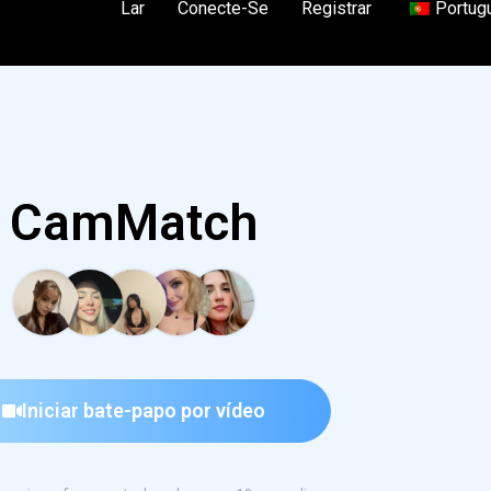
Lar
Conecte-Se
Registrar
Portug
CamMatch
Iniciar bate-papo por vídeo