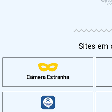
Ao pross
con
Sites em
Câmera Estranha