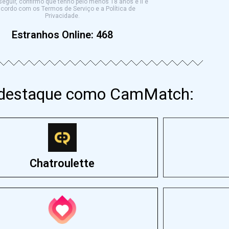
eguir, confirmo que tenho pelo menos 18 anos e li e
cordo com os Termos de Serviço e a Política de
Privacidade.
Estranhos Online:
468
 destaque como CamMatch:
Chatroulette