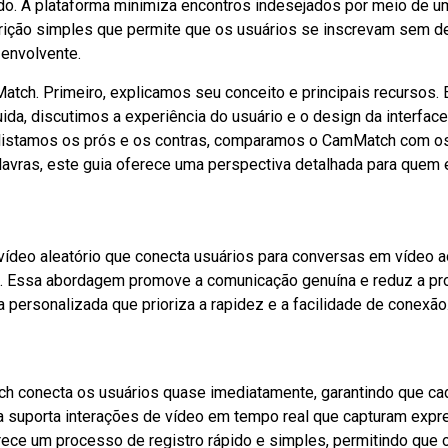
o. A plataforma minimiza encontros indesejados por meio de um
ição simples que permite que os usuários se inscrevam sem de
 envolvente.
tch. Primeiro, explicamos seu conceito e principais recursos. 
ida, discutimos a experiência do usuário e o design da interf
, listamos os prós e os contras, comparamos o CamMatch com o
avras, este guia oferece uma perspectiva detalhada para quem
deo aleatório que conecta usuários para conversas em vídeo ao v
 Essa abordagem promove a comunicação genuína e reduz a prob
 personalizada que prioriza a rapidez e a facilidade de conexão
 conecta os usuários quase imediatamente, garantindo que cad
 suporta interações de vídeo em tempo real que capturam expre
ce um processo de registro rápido e simples, permitindo que 