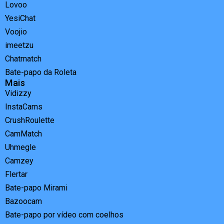
Lovoo
YesiChat
Voojio
imeetzu
Chatmatch
Bate-papo da Roleta
Mais
Vidizzy
InstaCams
CrushRoulette
CamMatch
Uhmegle
Camzey
Flertar
Bate-papo Mirami
Bazoocam
Bate-papo por vídeo com coelhos