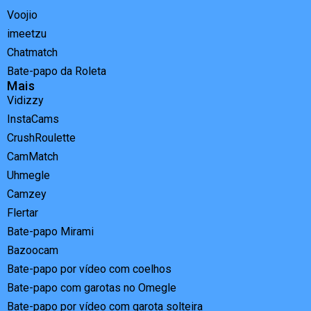
Voojio
imeetzu
Chatmatch
Bate-papo da Roleta
Mais
Vidizzy
InstaCams
CrushRoulette
CamMatch
Uhmegle
Camzey
Flertar
Bate-papo Mirami
Bazoocam
Bate-papo por vídeo com coelhos
Bate-papo com garotas no Omegle
Bate-papo por vídeo com garota solteira