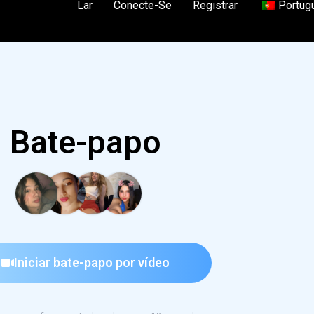
Lar
Conecte-Se
Registrar
Portug
Bate-papo
Iniciar bate-papo por vídeo