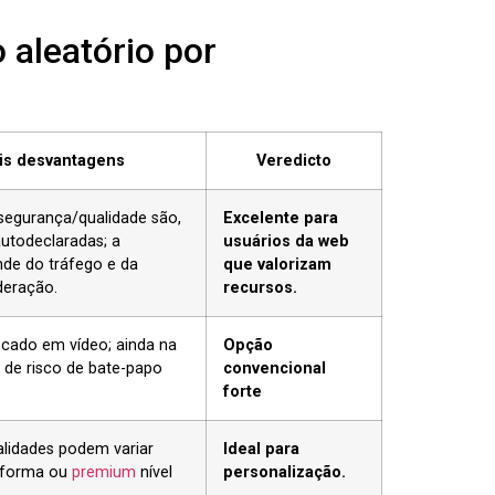
 aleatório por
is desvantagens
Veredicto
segurança/qualidade são,
Excelente para
autodeclaradas; a
usuários da web
nde do tráfego e da
que valorizam
eração.
recursos.
ocado em vídeo; ainda na
Opção
de risco de bate-papo
convencional
forte
lidades podem variar
Ideal para
aforma ou
premium
nível
personalização.