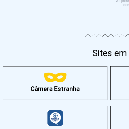
Ao pross
con
Sites em
Câmera Estranha