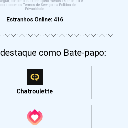
eguir, confirmo que tenho pelo menos 18 anos e li e
cordo com os Termos de Serviço e a Política de
Privacidade.
Estranhos Online:
416
 destaque como Bate-papo:
Chatroulette