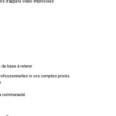
ors d’appels vidéo improvisés :
de base à retenir :
rofessionnelles ni vos comptes privés.
s.
la communauté.