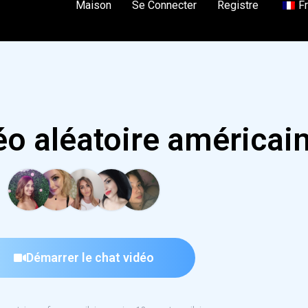
Maison
Se Connecter
Registre
F
éo aléatoire américai
Démarrer le chat vidéo