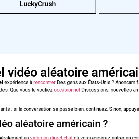
LuckyCrush
l vidéo aléatoire américa
el
expérience à
rencontrer
Des gens aux États-Unis ? Anoncam fac
es. Que vous le vouliez
occasionnel
Discussions, nouvelles am
ants : si la conversation se passe bien, continuez. Sinon, appuy
déo aléatoire américain ?
néralement un
vidéo en direct
chat
où vous espérez entrer en con