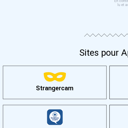
En conti
lu et a
Sites pour A
Strangercam