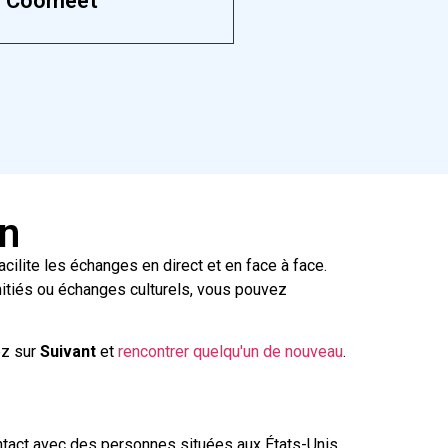
Coomeet
in
ilite les échanges en direct et en face à face.
itiés ou échanges culturels, vous pouvez
ez sur
Suivant
et
rencontrer quelqu'un de nouveau
.
tact avec des personnes situées aux États-Unis.