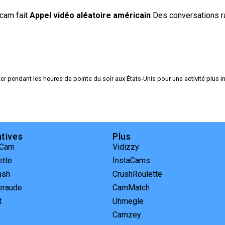
cam fait
Appel vidéo aléatoire américain
Des conversations ra
er pendant les heures de pointe du soir aux États-Unis pour une activité plus i
atives
Plus
rCam
Vidizzy
ette
InstaCams
ush
CrushRoulette
eraude
CamMatch
t
Uhmegle
Camzey