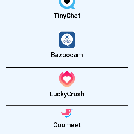
TinyChat
Bazoocam
LuckyCrush
Coomeet