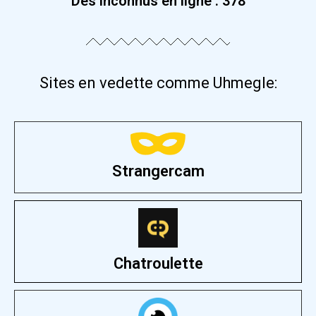
Des inconnus en ligne :
384
Sites en vedette comme Uhmegle:
Strangercam
Chatroulette