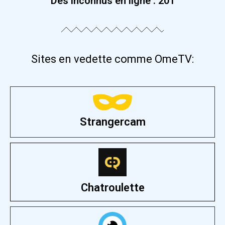
Des inconnus en ligne :
201
Sites en vedette comme OmeTV:
Strangercam
Chatroulette