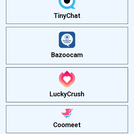
TinyChat
Bazoocam
LuckyCrush
Coomeet