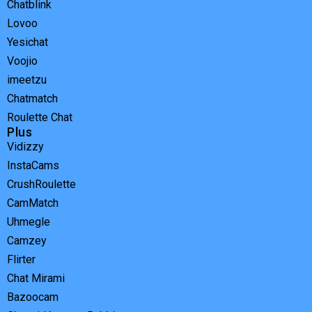
Chatblink
Lovoo
Yesichat
Voojio
imeetzu
Chatmatch
Roulette Chat
Plus
Vidizzy
InstaCams
CrushRoulette
CamMatch
Uhmegle
Camzey
Flirter
Chat Mirami
Bazoocam