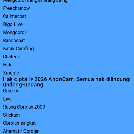
Mengobrol dengan orang asing
Freechatnow
Callmechat
Bigo Live
Mengobrol
Randochat
Katak Camfrog
Chateek
Halo
Xmegle
Hak cipta © 2026 AnonCam. Semua hak dilindungi
undang-undang.
OmeTV
Livu
Ruang Obrolan 2000
Stickam
Obrolan singkat
Alternatif Obrolan