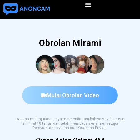
Obrolan Mirami
Mulai Obrolan Video
Dengan melanjutkan, saya mengonfirmasi bahwa saya berusia
minimal 18 tahun dan telah membaca serta menyetujui
Persyaratan Layanan dan Kebijakan Privasi.