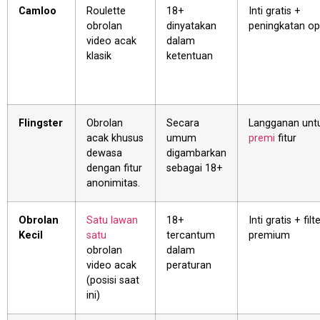
Camloo
Roulette
18+
Inti gratis +
obrolan
dinyatakan
peningkatan op
video acak
dalam
klasik
ketentuan
Flingster
Obrolan
Secara
Langganan unt
acak khusus
umum
premi
fitur
dewasa
digambarkan
dengan fitur
sebagai 18+
anonimitas.
Obrolan
Satu lawan
18+
Inti gratis + filt
Kecil
satu
tercantum
premium
obrolan
dalam
video acak
peraturan
(posisi saat
ini)