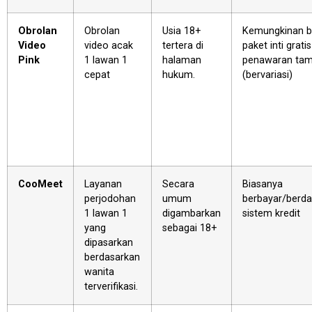
Obrolan
Obrolan
Usia 18+
Kemungkinan b
Video
video acak
tertera di
paket inti grati
Pink
1 lawan 1
halaman
penawaran ta
cepat
hukum.
(bervariasi)
CooMeet
Layanan
Secara
Biasanya
perjodohan
umum
berbayar/berd
1 lawan 1
digambarkan
sistem kredit
yang
sebagai 18+
dipasarkan
berdasarkan
wanita
terverifikasi.