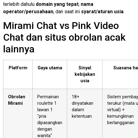
terlebih dahulu
domain yang tepat
,
nama
operator/perusahaan
, dan saat ini
syarat/aturan usia
.
Mirami Chat vs Pink Video
Chat dan situs obrolan acak
lainnya
Platform
Gaya utama
Sinyal
Suasana ha
kebijakan
usia
Obrolan
Permainan
18+
Sistem pembay
Mirami
roulette 1
dinyatakan
terukur (mata 
lawan 1
dalam
virtual) +
"pria
ketentuan
kemungkinan
dipasangkan
berlangganan
dengan
wanita"