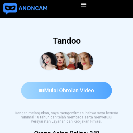
Tandoo
Mulai Obrolan Video
Dengan melanjutkan, saya mengonfirmasi bahwa saya berusia
minimal 18 tahun dan telah membaca serta menyetujui
Persyaratan Layanan dan Kebijakan Privasi.