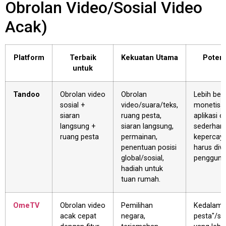
Obrolan Video/Sosial Video
Acak)
Platform
Terbaik
Kekuatan Utama
Potens
untuk
Tandoo
Obrolan video
Obrolan
Lebih ber
sosial +
video/suara/teks,
monetisas
siaran
ruang pesta,
aplikasi o
langsung +
siaran langsung,
sederhana
ruang pesta
permainan,
kepercay
penentuan posisi
harus dive
global/sosial,
pengguna
hadiah untuk
tuan rumah.
OmeTV
Obrolan video
Pemilihan
Kedalama
acak cepat
negara,
pesta"/si