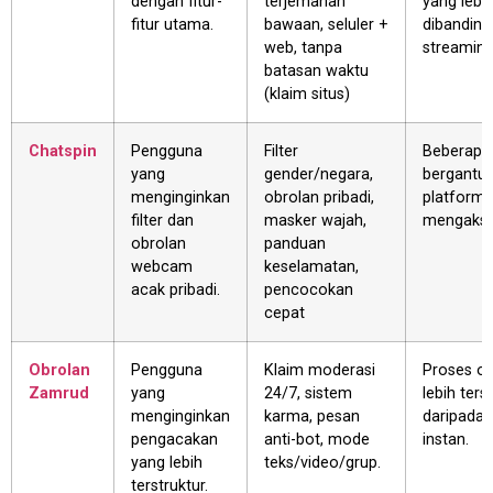
dengan fitur-
terjemahan
yang lebih
fitur utama.
bawaan, seluler +
dibanding
web, tanpa
streaming
batasan waktu
(klaim situs)
Chatspin
Pengguna
Filter
Beberapa 
yang
gender/negara,
bergantu
menginginkan
obrolan pribadi,
platform
filter dan
masker wajah,
mengaks
obrolan
panduan
webcam
keselamatan,
acak pribadi.
pencocokan
cepat
Obrolan
Pengguna
Klaim moderasi
Proses or
Zamrud
yang
24/7, sistem
lebih ters
menginginkan
karma, pesan
daripada 
pengacakan
anti-bot, mode
instan.
yang lebih
teks/video/grup.
terstruktur.