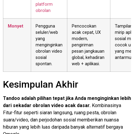
platform
obrolan
Monyet
Pengguna
Pencocokan
Tampilan 
seluler/web
acak cepat, UX
mirip apli
yang
modern,
sosial mu
menginginkan
pengiriman
cocok un
obrolan video
pesan jangkauan
yang men
sosial
global, kehadiran
antarmuka
spontan.
web + aplikasi.
Kesimpulan Akhir
Tandoo adalah pilihan tepat jika Anda menginginkan lebih
dari sekadar obrolan video acak dasar.
Kombinasinya
Fitur-fitur seperti siaran langsung, ruang pesta, obrolan
suara/video, dan perjodohan sosial memberikan nuansa
hiburan yang lebih luas daripada banyak alternatif bergaya