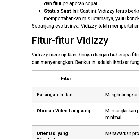
dan fitur pelaporan cepat.
Status Saat Ini:
Saat ini, Vidizzy terus be
mempertahankan misi utamanya, yaitu koneks
Sepanjang evolusinya, Vidizzy telah mempertaha
Fitur-fitur Vidizzy
Vidizzy menonjolkan dirinya dengan beberapa fitu
dan menyenangkan. Berikut ini adalah ikhtisar fun
Fitur
Pasangan Instan
Menghubungkan 
Obrolan Video Langsung
Memungkinkan pe
minimal.
Orientasi yang
Menawarkan pros