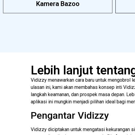
Kamera Bazoo
Lebih lanjut tentan
Vidizzy menawarkan cara baru untuk mengobrol l
ulasan ini, kami akan membahas konsep inti Vidiz
langkah keamanan, dan prospek masa depan. Lebi
aplikasi ini mungkin menjadi pilihan ideal bagi me
Pengantar Vidizzy
Vidizzy diciptakan untuk mengatasi kekurangan s