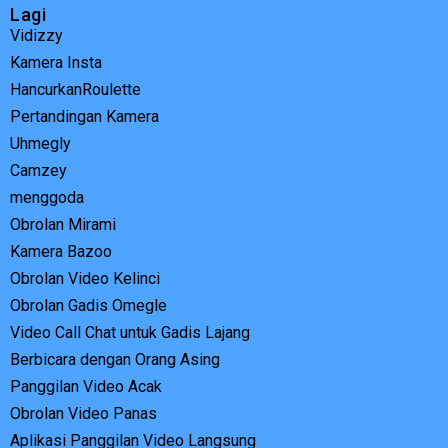
Lagi
Vidizzy
Kamera Insta
HancurkanRoulette
Pertandingan Kamera
Uhmegly
Camzey
menggoda
Obrolan Mirami
Kamera Bazoo
Obrolan Video Kelinci
Obrolan Gadis Omegle
Video Call Chat untuk Gadis Lajang
Berbicara dengan Orang Asing
Panggilan Video Acak
Obrolan Video Panas
Aplikasi Panggilan Video Langsung