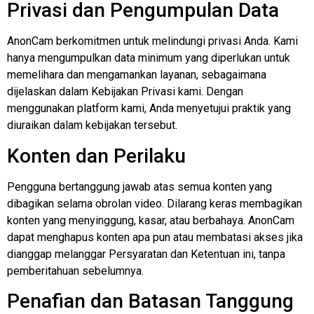
Privasi dan Pengumpulan Data
AnonCam berkomitmen untuk melindungi privasi Anda. Kami
hanya mengumpulkan data minimum yang diperlukan untuk
memelihara dan mengamankan layanan, sebagaimana
dijelaskan dalam Kebijakan Privasi kami. Dengan
menggunakan platform kami, Anda menyetujui praktik yang
diuraikan dalam kebijakan tersebut.
Konten dan Perilaku
Pengguna bertanggung jawab atas semua konten yang
dibagikan selama obrolan video. Dilarang keras membagikan
konten yang menyinggung, kasar, atau berbahaya. AnonCam
dapat menghapus konten apa pun atau membatasi akses jika
dianggap melanggar Persyaratan dan Ketentuan ini, tanpa
pemberitahuan sebelumnya.
Penafian dan Batasan Tanggung