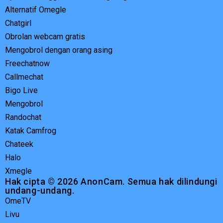
Alternatif Omegle
Chatgirl
Obrolan webcam gratis
Mengobrol dengan orang asing
Freechatnow
Callmechat
Bigo Live
Mengobrol
Randochat
Katak Camfrog
Chateek
Halo
Xmegle
Hak cipta © 2026 AnonCam. Semua hak dilindungi
undang-undang.
OmeTV
Livu