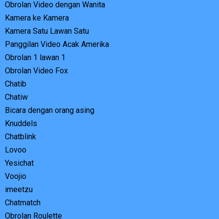
Obrolan Video dengan Wanita
Kamera ke Kamera
Kamera Satu Lawan Satu
Panggilan Video Acak Amerika
Obrolan 1 lawan 1
Obrolan Video Fox
Chatib
Chatiw
Bicara dengan orang asing
Knuddels
Chatblink
Lovoo
Yesichat
Voojio
imeetzu
Chatmatch
Obrolan Roulette