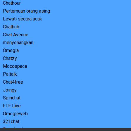
Chathour
Pertemuan orang asing
Lewati secara acak
Chathub
Chat Avenue
menyenangkan
Omegla
Chatzy
Mocospace
Paltalk
Chat4free
Joingy
Spinchat
FTF Live
Omegleweb
321chat
Basa basi