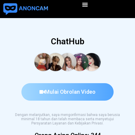
ChatHub
Mulai Obrolan Video
Dengan melanjutkan, saya mengonfirmasi bahwa saya berusia
minimal 18 tahun dan telah membaca serta menyetujui
Persyaratan Layanan dan Kebijakan Privasi.