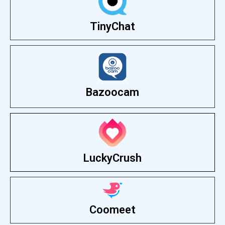
TinyChat
Bazoocam
LuckyCrush
Coomeet