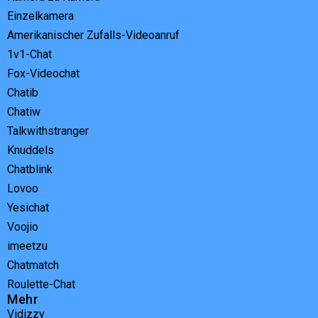
Einzelkamera
Amerikanischer Zufalls-Videoanruf
1v1-Chat
Fox-Videochat
Chatib
Chatiw
Talkwithstranger
Knuddels
Chatblink
Lovoo
Yesichat
Voojio
imeetzu
Chatmatch
Roulette-Chat
Mehr
Vidizzy