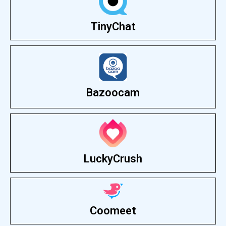
TinyChat
Bazoocam
LuckyCrush
Coomeet