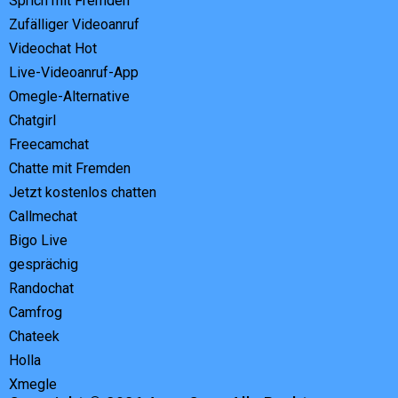
Sprich mit Fremden
Zufälliger Videoanruf
Videochat Hot
Live-Videoanruf-App
Omegle-Alternative
Chatgirl
Freecamchat
Chatte mit Fremden
Jetzt kostenlos chatten
Callmechat
Bigo Live
gesprächig
Randochat
Camfrog
Chateek
Holla
Xmegle