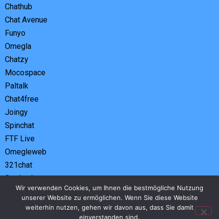
Chathub
Chat Avenue
Funyo
Omegla
Chatzy
Mocospace
Paltalk
Chat4free
Joingy
Spinchat
FTF Live
Omegleweb
321chat
Geplauder
Wir verwenden Cookies, um Ihnen die bestmögliche Nutzung
Tandoo
unserer Website zu ermöglichen. Wenn Sie diese Website
Tohla
weiterhin nutzen, gehen wir davon aus, dass Sie damit
Azar
einverstanden sind.