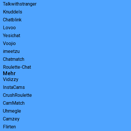
Talkwithstranger
Knuddels
Chatblink
Lovoo
Yesichat
Voojio
imeetzu
Chatmatch
Roulette-Chat
Mehr
Vidizzy
InstaCams
CrushRoulette
CamMatch
Uhmegle
Camzey
Flirten