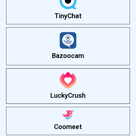
TinyChat
Bazoocam
LuckyCrush
Coomeet