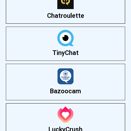
Chatroulette
TinyChat
Bazoocam
LuckyCrush