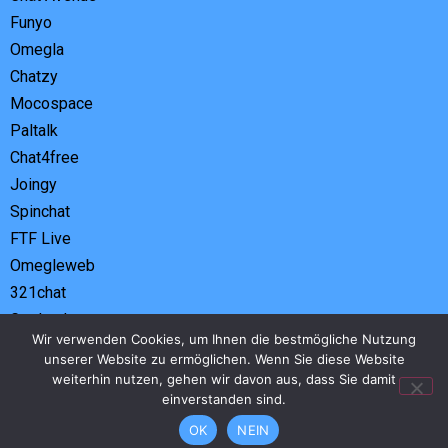
Funyo
Omegla
Chatzy
Mocospace
Paltalk
Chat4free
Joingy
Spinchat
FTF Live
Omegleweb
321chat
Geplauder
Wir verwenden Cookies, um Ihnen die bestmögliche Nutzung
Tandoo
unserer Website zu ermöglichen. Wenn Sie diese Website
Tohla
weiterhin nutzen, gehen wir davon aus, dass Sie damit
Azar
einverstanden sind.
Chatiwi
OK
NEIN