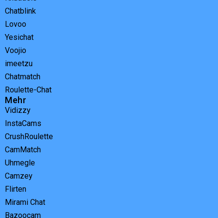
Chatblink
Lovoo
Yesichat
Voojio
imeetzu
Chatmatch
Roulette-Chat
Mehr
Vidizzy
InstaCams
CrushRoulette
CamMatch
Uhmegle
Camzey
Flirten
Mirami Chat
Bazoocam