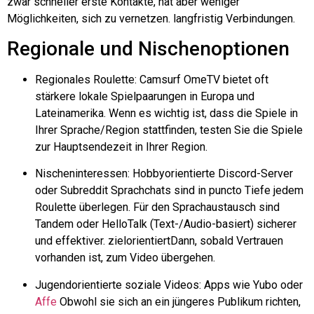
zwar schneller erste Kontakte, hat aber weniger
Möglichkeiten, sich zu vernetzen.
langfristig
Verbindungen.
Regionale und Nischenoptionen
Regionales Roulette:
Camsurf
OmeTV bietet oft
stärkere lokale Spielpaarungen in Europa und
Lateinamerika. Wenn es wichtig ist, dass die Spiele in
Ihrer Sprache/Region stattfinden, testen Sie die Spiele
zur Hauptsendezeit in Ihrer Region.
Nischeninteressen: Hobbyorientierte Discord-Server
oder
Subreddit
Sprachchats sind in puncto Tiefe jedem
Roulette überlegen. Für den Sprachaustausch sind
Tandem oder HelloTalk (Text-/Audio-basiert) sicherer
und effektiver.
zielorientiert
Dann, sobald Vertrauen
vorhanden ist, zum Video übergehen.
Jugendorientierte soziale Videos: Apps wie
Yubo
oder
Affe
Obwohl sie sich an ein jüngeres Publikum richten,