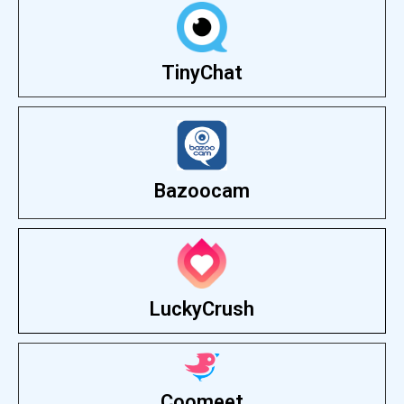
TinyChat
Bazoocam
LuckyCrush
Coomeet