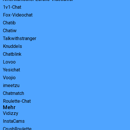
1v1-Chat
Fox-Videochat
Chatib
Chatiw
Talkwithstranger
Knuddels
Chatblink
Lovoo
Yesichat
Voojio
imeetzu
Chatmatch
Roulette-Chat
Mehr
Vidizzy
InstaCams
CrushRoulette