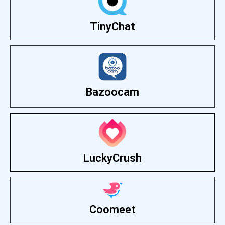
TinyChat
Bazoocam
LuckyCrush
Coomeet