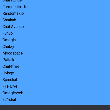
Chatstunde
Fremdentreffen
Randomskip
Chathub
Chat Avenue
Funyo
Omegla
Chatzy
Mocospace
Paltalk
Chat4free
Joingy
Spinchat
FTF Live
Omegleweb
321chat
Geplauder