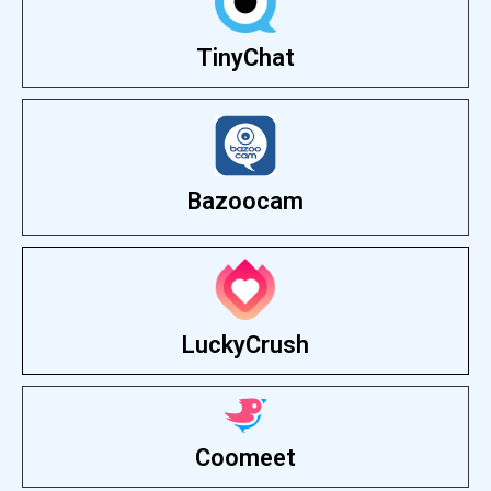
TinyChat
Bazoocam
LuckyCrush
Coomeet