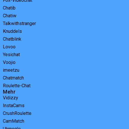
Fox-Videochat
Chatib
Chatiw
Talkwithstranger
Knuddels
Chatblink
Lovoo
Yesichat
Voojio
imeetzu
Chatmatch
Roulette-Chat
Mehr
Vidizzy
InstaCams
CrushRoulette
CamMatch
Uhmegle