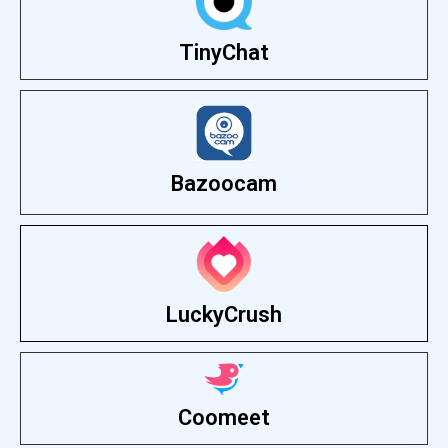
TinyChat
Bazoocam
LuckyCrush
Coomeet