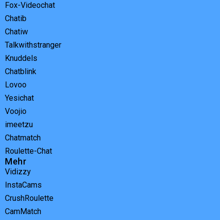
Fox-Videochat
Chatib
Chatiw
Talkwithstranger
Knuddels
Chatblink
Lovoo
Yesichat
Voojio
imeetzu
Chatmatch
Roulette-Chat
Mehr
Vidizzy
InstaCams
CrushRoulette
CamMatch