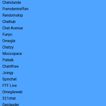
Chatstunde
Fremdentreffen
Randomskip
Chathub
Chat Avenue
Funyo
Omegla
Chatzy
Mocospace
Paltalk
Chat4free
Joingy
Spinchat
FTF Live
Omegleweb
321chat
Geplauder